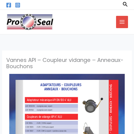
Aller
Rec
au
contenu
Vannes API – Coupleur vidange – Anneaux-
Bouchons